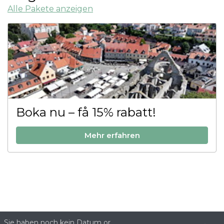
Alle Pakete anzeigen
Boka nu – få 15% rabatt!
Mehr erfahren
Site produced by
Visit Group
with
Citybreak™
Information & Reservation System.
Sie haben noch kein Datum or