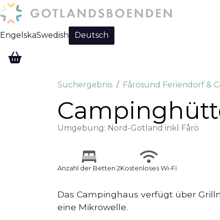
Engelska
Swedish
Deutsch
Change language:
Suchergebnis
Fårösund Feriendorf & 
Campinghütte
Umgebung: Nord-Gotland inkl Fårö
Anzahl der Betten 2
Kostenloses Wi-Fi
Das Campinghaus verfügt über Grillm
eine Mikrowelle.