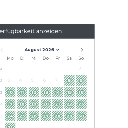
erfügbarkeit anzeigen
August 2026
Mo
Di
Mi
Do
Fr
Sa
So
1
2
31
3
4
5
6
7
8
9
32
10
11
12
13
14
15
16
33
17
18
19
20
21
22
23
34
24
25
26
27
28
29
30
35
31
36