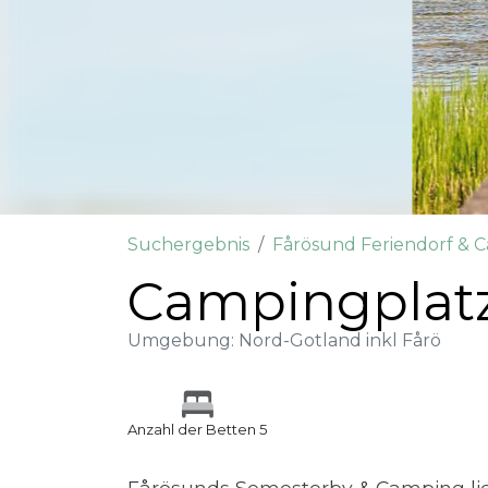
Suchergebnis
Fårösund Feriendorf & 
Campingplatz
Umgebung: Nord-Gotland inkl Fårö
Anzahl der Betten 5
Fårösunds Semesterby & Camping lie