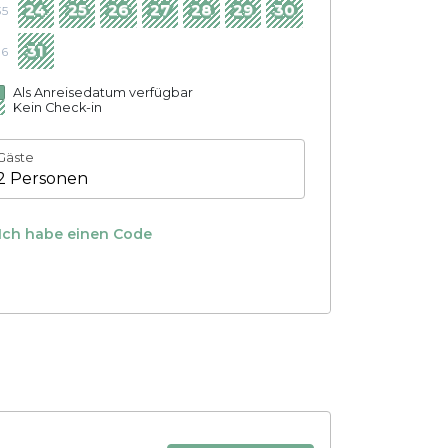
24
25
26
27
28
29
30
35
31
36
Als Anreisedatum verfügbar
Kein Check-in
Gäste
2 Personen
Ich habe einen Code