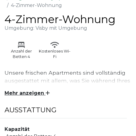
4-Zimmer-Wohnung
4-Zimmer-Wohnung
Umgebung: Visby mit Umgebung
Anzahl der
Kostenloses Wi-
Betten 4
Fi
Unsere frischen Apartments sind vollständig
ausgestattet mit allem, was Sie während Ihres
Aufenthalts benötigen könnten. Bei uns leben
Mehr anzeigen
Sie komfortabel und haben freien Zugang
zum Außenpool (im Sommer geöffnet) mit
AUSSTATTUNG
schönen Wohnbereichen und
Grillmöglichkeiten. Wir bieten unseren Gästen
außerdem kostenloses Parken an, sofern Platz
Kapazität
und Waschmöglichkeiten vorhanden sind.