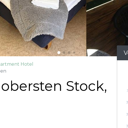
V
partment Hotel
nen
bersten Stock,