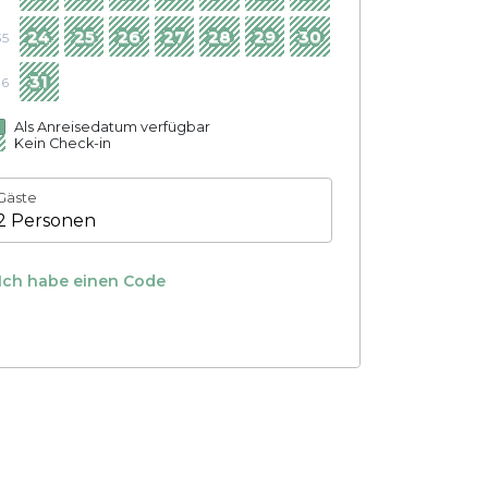
24
25
26
27
28
29
30
35
31
36
Als Anreisedatum verfügbar
Kein Check-in
Gäste
2 Personen
Ich habe einen Code