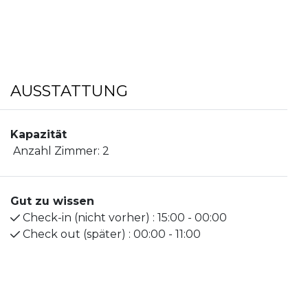
Der Flughafen Visby ist 4,4 km entfernt. Hier
wohnen Sie direkt am Visby Centrum und nur 5
Minuten zu Fuß bis zum Stora Torget!
Bitte beachten Sie, dass wir für alle Gäste eine
AUSSTATTUNG
Altersgrenze von 23 Jahren festlegen, mit
Ausnahme von Kindern, die mit ihren Familien
reisen.
Kapazität
Anzahl Zimmer:
2
Gut zu wissen
Check-in (nicht vorher) :
15:00 - 00:00
Check out (später) :
00:00 - 11:00