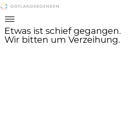
Etwas ist schief gegangen.
Wir bitten um Verzeihung.
Site produced by
Visit Group
with
Citybreak™
Information & Reservation System.
WEBX CMS