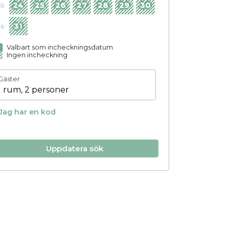
24
25
26
27
28
29
30
35
31
36
Valbart som incheckningsdatum
Ingen incheckning
Gäster
1 rum, 2 personer
Jag har en kod
Uppdatera sök