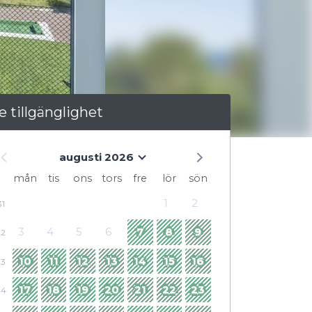
e tillgänglighet
augusti 2026
mån
tis
ons
tors
fre
lör
sön
1
2
31
3
4
5
6
7
8
9
32
10
11
12
13
14
15
16
33
17
18
19
20
21
22
23
34