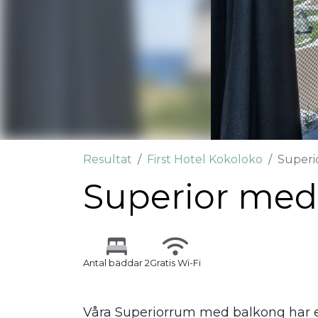
Resultat
First Hotel Kokoloko
Superi
Superior med
Antal bäddar 2
Gratis Wi-Fi
Våra Superiorrum med balkong har en 