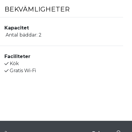
BEKVÄMLIGHETER
Kapacitet
Antal bäddar:
2
Faciliteter
Kök
Gratis Wi-Fi
Site produced by
Visit Group
with
Citybreak™
Information & Reservation System.