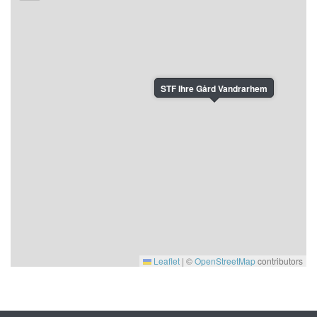
STF Ihre Gård Vandrarhem
Leaflet
|
©
OpenStreetMap
contributors
Site produced by
Visit Group
with
Citybreak™