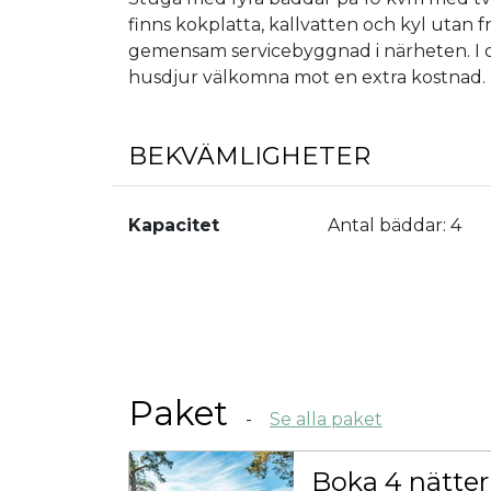
finns kokplatta, kallvatten och kyl utan f
gemensam servicebyggnad i närheten. I 
husdjur välkomna mot en extra kostnad.
BEKVÄMLIGHETER
Kapacitet
Antal bäddar:
4
Paket
Se alla paket
Boka 4 nätter –