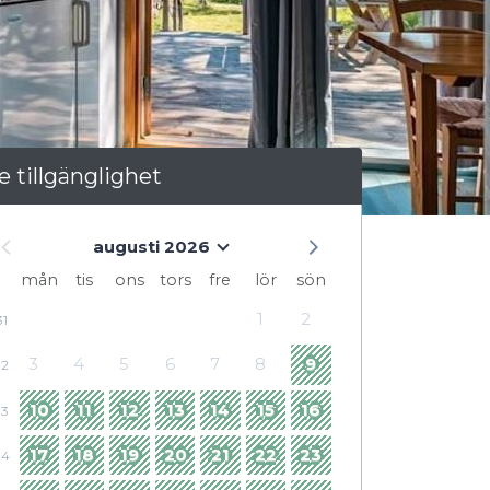
e tillgänglighet
augusti 2026
mån
tis
ons
tors
fre
lör
sön
1
2
31
3
4
5
6
7
8
9
32
10
11
12
13
14
15
16
33
17
18
19
20
21
22
23
34