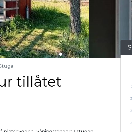
S
Stuga
r tillåtet
 platsbyggda "våningssängar". I stugan