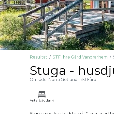
Resultat
STF Ihre Gård Vandrarhem
Stuga - husdju
Område: Norra Gotland inkl Fårö
Antal bäddar 4
Stuga med fyra bäddar på 10 kvm med två