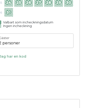
24
25
26
27
28
29
30
35
31
36
Valbart som incheckningsdatum
Ingen incheckning
Gäster
2 personer
Jag har en kod