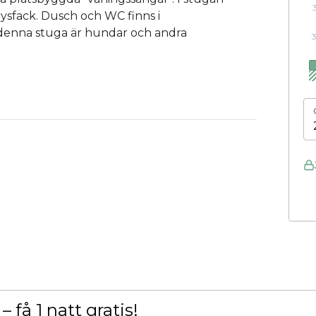
rysfack. Dusch och WC finns i
denna stuga är hundar och andra
 få 1 natt gratis!