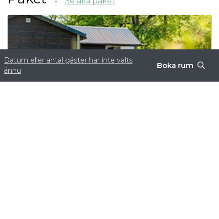
Se alla paket
Datum eller antal gäster har inte valts
Boka rum
ännu
Boka 4 nätter – få 1 natt gratis!
Med vårt sommarerbjudande på Fårösunds
Semesterby & Camping kan du stanna längre
och njuta mer – boka minst 4 nätter och...
Läs mer