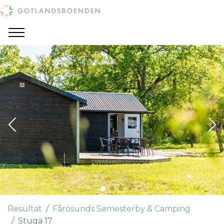
Resultat
Fårösunds Semesterby & Camping
Stuga 17