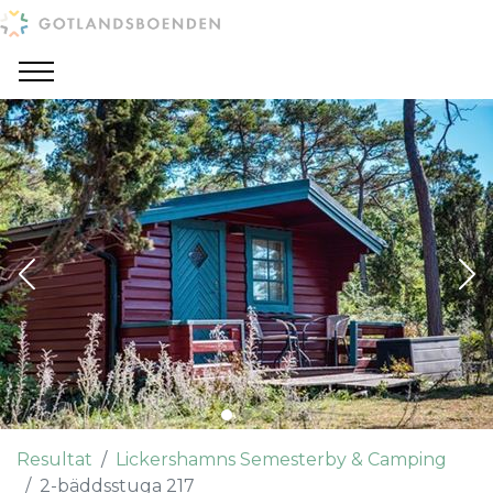
Resultat
Lickershamns Semesterby & Camping
2-bäddsstuga 217