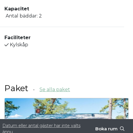
Kapacitet
Antal bäddar:
2
Faciliteter
Kylskåp
Paket
Se alla paket
Datum eller antal gäster har inte valts
Boka rum
ännu