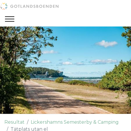
Resultat
Lickershamns Semesterby & Camping
Tätplats utan el