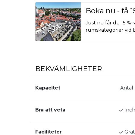
våra lägenheter rökfria.
Boka nu - få 1
Vänligen observera: åldersgräns för bokn
Just nu får du 15 % 
undantag barn som reser med sin familj.
rumskategorier vid b
BEKVÄMLIGHETER
Kapacitet
Antal
Bra att veta
Inch
Faciliteter
Grat