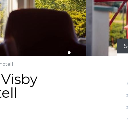
S
hotell
 Visby
ell