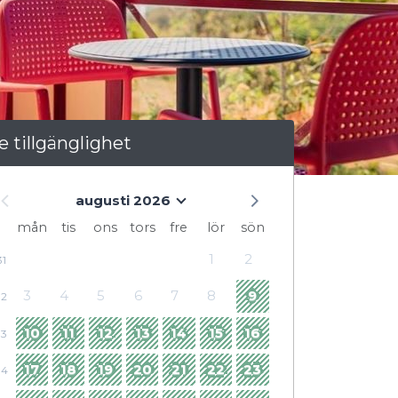
e tillgänglighet
augusti 2026
mån
tis
ons
tors
fre
lör
sön
1
2
31
3
4
5
6
7
8
9
32
10
11
12
13
14
15
16
33
17
18
19
20
21
22
23
34