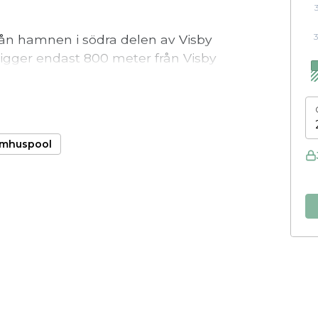
från hamnen i södra delen av Visby
ligger endast 800 meter från Visby
ller cykelavstånd till både
 och handdukar ingår.
rta minuters promenad till Visbys
mhuspool
. Som gäst har du även gångavstånd till
sikt och balkong ingår i en del av
a är utrustade med pentry, kylskåp,
TV och Wi-Fi. Är ni ett större sällskap
d fem bäddar. Fri parkering finns mån
om gäst har du dessutom alltid tillgång
 de inte vistas i våra rum. Givetvis är alla