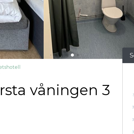
S
etshotell
r
rsta våningen 3