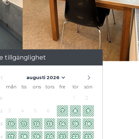
e tillgänglighet
augusti 2026
mån
tis
ons
tors
fre
lör
sön
1
2
31
3
4
5
6
7
8
9
32
10
11
12
13
14
15
16
33
17
18
19
20
21
22
23
34