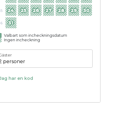
24
25
26
27
28
29
30
35
31
36
Valbart som incheckningsdatum
Ingen incheckning
Gäster
2 personer
Jag har en kod