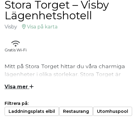
Stora Torget – Visby
Lägenhetshotell
Visby
Visa på karta
Gratis Wi-Fi
Mitt på Stora Torget hittar du våra charmiga
lägenheter i olika storlekar. Stora Torget är
hjärtat av Visby, mer centralt än så här
Visa mer
kommer du inte! Här bor du mitt i en av
Sveriges mest krogtäta städer!
Filtrera på:
Laddningsplats elbil
Restaurang
Utomhuspool
Smakfullt inredda lägenheter i olika storlekar och
utformning. Sängkläder och handdukar ingår i alla
lägenheter!