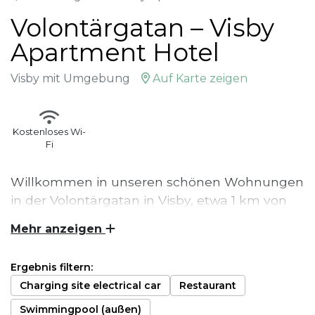
Volontärgatan – Visby
Apartment Hotel
Visby mit Umgebung
Auf Karte zeigen
Kostenloses Wi-
Fi
Willkommen in unseren schönen Wohnungen
in der Volontärgatan in Visby, etwa 1 km von
Östercentrum entfernt. Hier wohnst du in
Mehr anzeigen
einer Selbstversorgerwohnung. Bettwäsche
und Handtücher sind ebenso wie die
Ergebnis filtern:
Endreinigung der Wohnung enthalten.
Charging site electrical car
Restaurant
Diese Wohnungen liegen 1 km vom Visby
Swimmingpool (außen)